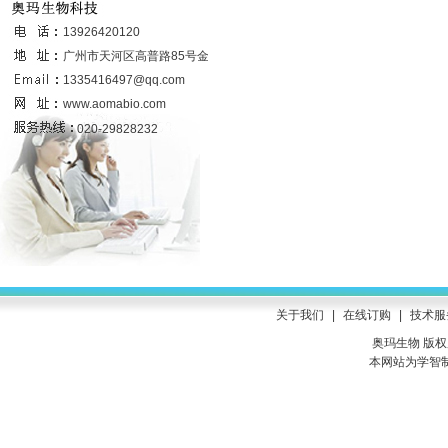
联系我们
13926420120
广州市天河区高普路85号金发科技园
6号楼437室
1335416497@qq.com
www.aomabio.com
020-29828232
关于我们
|
在线订购
|
技术服
奥玛生物 版权所有
本网站为学智