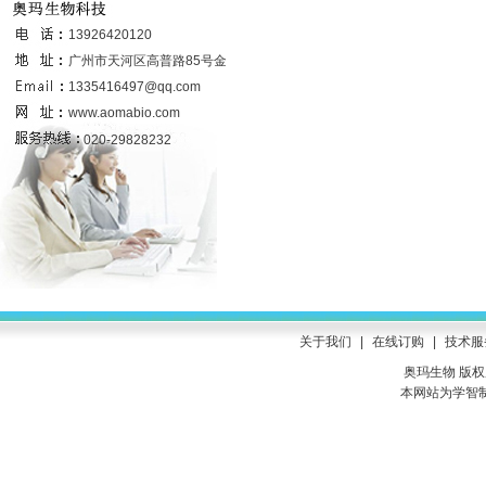
联系我们
13926420120
广州市天河区高普路85号金发科技园
6号楼437室
1335416497@qq.com
www.aomabio.com
020-29828232
关于我们
|
在线订购
|
技术服
奥玛生物 版权所有
本网站为学智