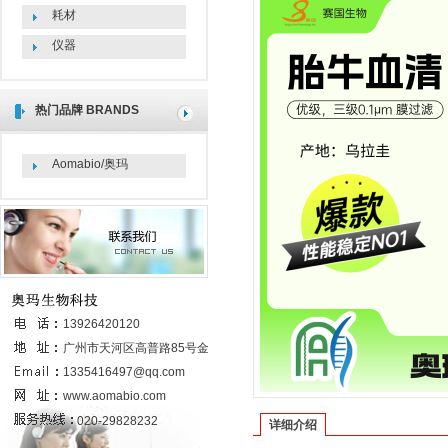
耗材
仪器
热门品牌
BRANDS
Aomabio/奥玛
联系我们
13926420120
广州市天河区高普路85号金发科技园
6号楼437室
1335416497@qq.com
www.aomabio.com
020-29828232
详细介绍