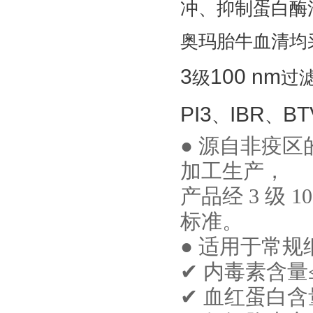
冲、抑制蛋白酶
奥玛胎牛血清均
3
100 nm
级
过
PI3
IBR
BT
、
、
●
源自非疫区
加工生产
，
产品经
3
级
1
标准
。
●
适用于常规
✔
内毒素含量
✔
血红蛋白含