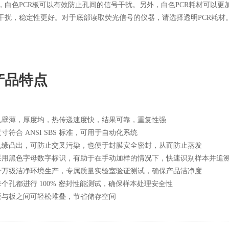
，白色PCR板可以有效防止孔间的信号干扰。另外，白色PCR耗材可以
干扰，稳定性更好。对于底部读取荧光信号的仪器，请选择透明PCR耗材
产品特点
 孔壁薄，厚度均，热传递速度快，结果可靠，重复性强
 尺寸符合 ANSI SBS 标准，可用于自动化系统
 孔缘凸出，可防止交叉污染，也便于封膜安全密封，从而防止蒸发
 采用黑色字母数字标识，有助于在手动加样的情况下，快速识别样本并追
 十万级洁净环境生产，专属质量实验室验证测试，确保产品洁净度
 每个孔都进行 100% 密封性能测试，确保样本处理安全性
 板与板之间可轻松堆叠，节省储存空间