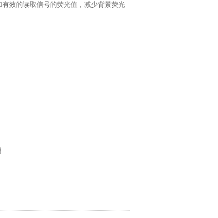
更加有效的读取信号的荧光值，减少背景荧光
。
溯