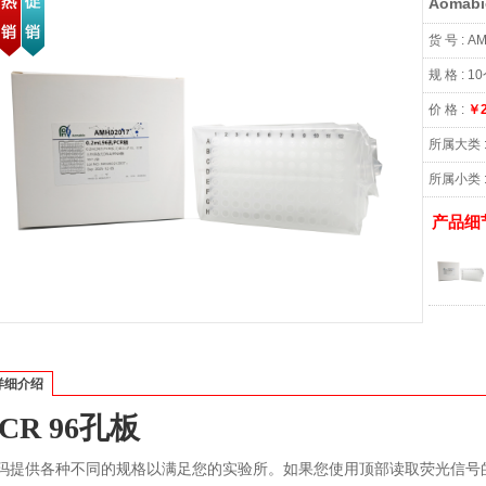
Aomab
货 号 :
AM
规 格 :
10
价 格 :
￥2
所属大类 
所属小类 
产品细
详细介绍
CR 96孔板
玛提供各种不同的规格以满足您的实验所。如果您使用顶部读取荧光信号的