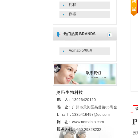
耗材
仪器
热门品牌
BRANDS
Aomabio/奥玛
联系我们
13926420120
广州市天河区高普路85号金发科技园
6号楼437室
1335416497@qq.com
P
www.aomabio.com
020-29828232
奥