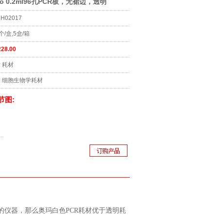
io 0.2ml96孔PCR板，无裙边，透明
H02017
个/盒,5盒/箱
28.00
:
耗材
:
细胞生物学耗材
节图:
仪器，那么奥玛白色PCR耗材优于透明耗