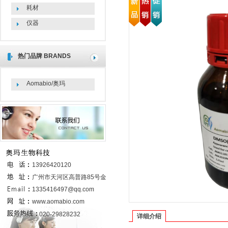
耗材
仪器
热门品牌
BRANDS
Aomabio/奥玛
联系我们
13926420120
广州市天河区高普路85号金发科技园
6号楼437室
1335416497@qq.com
www.aomabio.com
020-29828232
详细介绍