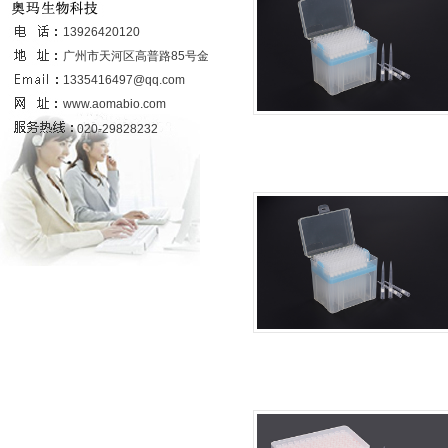
联系我们
13926420120
广州市天河区高普路85号金发科技园
6号楼437室
1335416497@qq.com
www.aomabio.com
020-29828232