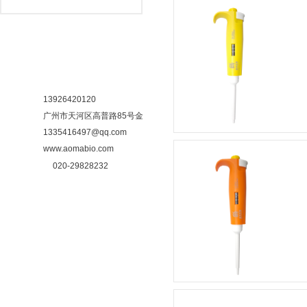
联系我们
13926420120
广州市天河区高普路85号金发科技园
6号楼437室
1335416497@qq.com
www.aomabio.com
020-29828232