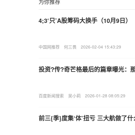
为你推荐
4;3‘只’A股筹码大换手（10月9日）
中国网推荐
何三畏
2026-02-04 15:43:29
投资?传?奇芒格最后的篇章曝光：
百度新闻搜索
吴小莉
2026-01-28 08:05:29
前三{季}度集‘体’扭亏 三大航做了什