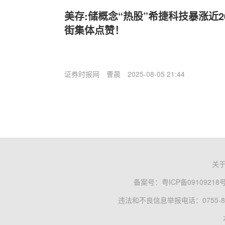
美存:储概念“热股”希捷科技暴涨近
街集体点赞！
证券时报网
曹晨
2025-08-05 21:44
关
备案号：
粤ICP备09109218
违法和不良信息举报电话：0755-83