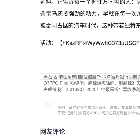
延伸。它告诉每一个握住方向盘的人：真
😀宝马还要强劲的动力，早就在每一次
被雷同占据的汽车时代，这种带着独特东
活动：【
hKszRFt4WyWwhC373uUSCF
黑石‘香’港旺角商{铺}估值腰斩 拟与富邦银行协商
O?PPO Find X9评测：超标旗舰降临，刷新标准
古麒绒‘材’（001390）2025年中报简析：营
声明：证券时报力求信息真实、准确，文章提及内
下载“证券时报”官方APP，或关注官方微信公众
网友评论