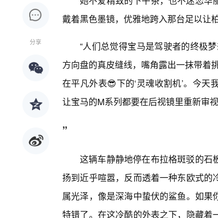
她不爱精致的下午茶，也不迷恋华
戴着黑色墨镜，优雅地跨入那台足以让柏林
分享
“人们总觉得宝马是驾驶者的终极梦
方向盘的真皮缝线，嘴角露出一抹带着挑
在平凡外表😎下的‘灵魂收割机’。今天
让宝马的M系列都要在后视镜里重新审
”
这辆车静静地停在布拉格斑驳的石板
扬到近乎喧嚣，反而透着一种东欧式的
属光泽，像是深海中蛰伏的鲨鱼。如果
特错了。在这冷酷的外表之下，隐藏着