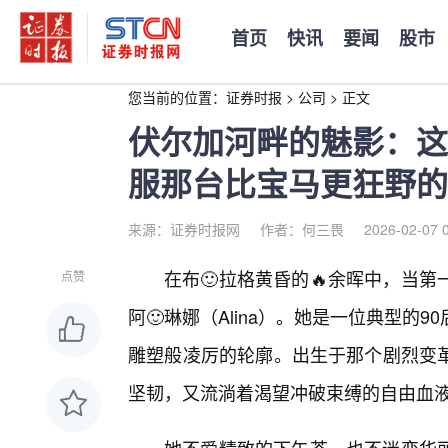
首页
快讯
要闻
股市
您当前的位置：
证券时报
>
公司
>
正文
伏尔加河畔的魅影：这
服那台比宝马更狂野的
来源：证券时报网
作者：何三畏
2026-02-07 
在布🙂拉格黄昏的🔥余晖中，当
点赞
阿🙂琳娜（Alina）。她是一位典型
雕塑般凌厉的轮廓。出生于那个剧烈变
坚韧，又流淌着渴望冲破束缚的自由血